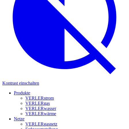
Kontrast einschalten
Produkte
VERLER
strom
VERLER
gas
VERLER
wasser
VERLER
wärme
Netze
VERLER
gasnetz