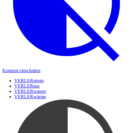
Kontrast einschalten
VERLER
strom
VERLER
gas
VERLER
wasser
VERLER
wärme