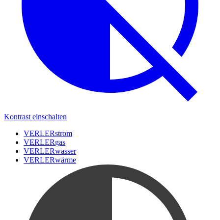
Kontrast einschalten
VERLER
strom
VERLER
gas
VERLER
wasser
VERLER
wärme