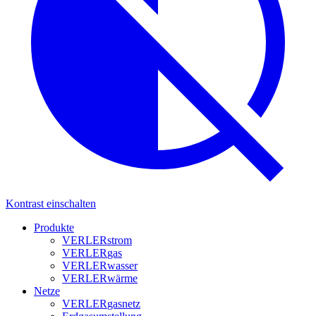
Kontrast einschalten
Produkte
VERLER
strom
VERLER
gas
VERLER
wasser
VERLER
wärme
Netze
VERLER
gasnetz