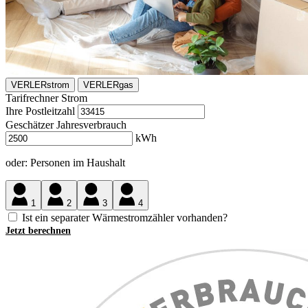
VERLER
strom
VERLER
gas
Tarifrechner
Strom
Ihre Postleitzahl
Geschätzer Jahresverbrauch
kWh
oder: Personen im Haushalt
1
2
3
4
Ist ein separater Wärmestromzähler vorhanden?
Jetzt berechnen