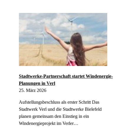
1
4
.
0
7
.
2
0
2
6
–
A
n
Stadtwerke-Partnerschaft startet Windenergie-
g
Planungen in Verl
e
25. März 2026
p
a
Aufstellungsbeschluss als erster Schritt Das
s
Stadtwerk Verl und die Stadtwerke Bielefeld
s
t
planen gemeinsam den Einstieg in ein
e
Windenergieprojekt im Verler…
Ö