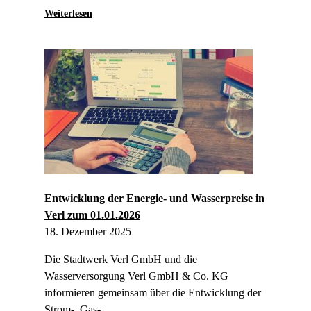
f
:
Weiterlesen
f
S
n
t
u
a
n
d
g
t
s
w
z
e
e
r
i
k
t
e
e
-
n
P
K
a
u
Entwicklung der Energie- und Wasserpreise in
r
n
Verl zum 01.01.2026
t
d
18. Dezember 2025
n
e
e
n
Die Stadtwerk Verl GmbH und die
r
z
Wasserversorgung Verl GmbH & Co. KG
s
e
c
informieren gemeinsam über die Entwicklung der
n
h
t
Strom-, Gas-…