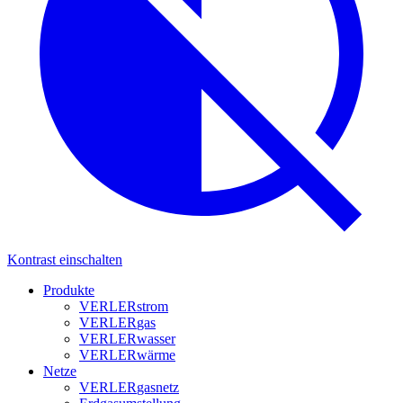
Kontrast einschalten
Produkte
VERLER
strom
VERLER
gas
VERLER
wasser
VERLER
wärme
Netze
VERLER
gasnetz