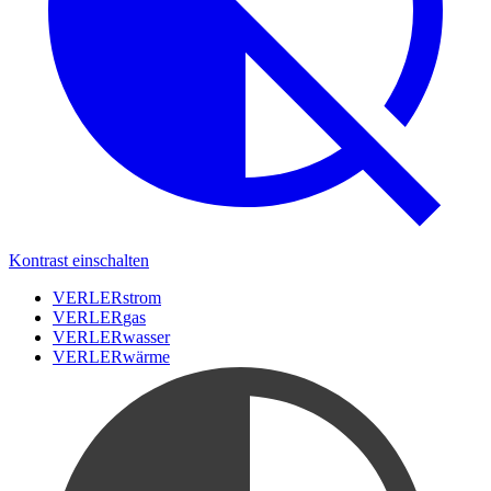
Kontrast einschalten
VERLER
strom
VERLER
gas
VERLER
wasser
VERLER
wärme