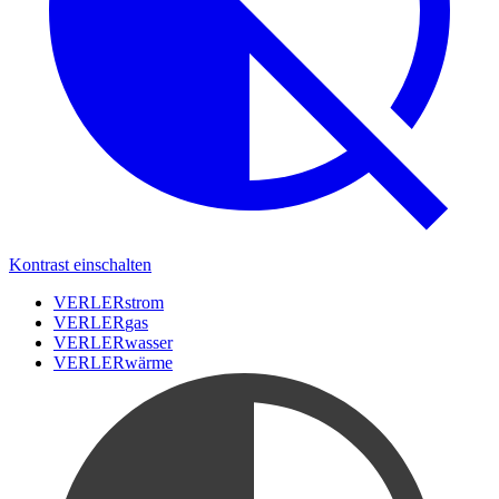
Kontrast einschalten
VERLER
strom
VERLER
gas
VERLER
wasser
VERLER
wärme