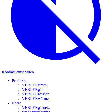
Kontrast einschalten
Produkte
VERLER
strom
VERLER
gas
VERLER
wasser
VERLER
wärme
Netze
VERLER
gasnetz