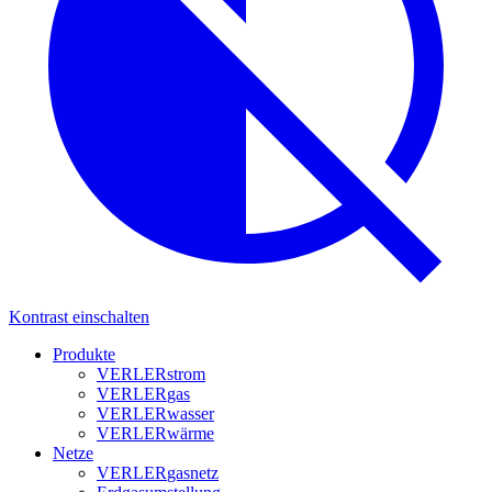
Kontrast einschalten
Produkte
VERLER
strom
VERLER
gas
VERLER
wasser
VERLER
wärme
Netze
VERLER
gasnetz