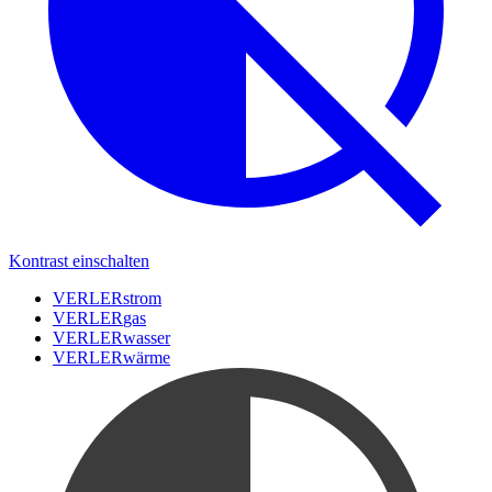
Kontrast einschalten
VERLER
strom
VERLER
gas
VERLER
wasser
VERLER
wärme